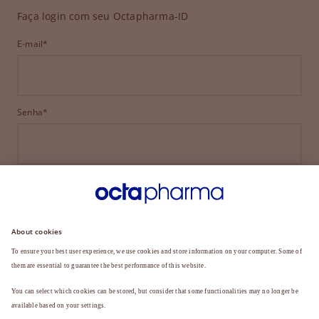
Faça login com seu Octapharma-ID
E-mail*
Senha*
ENTRAR
ESQUECEU SUA SENHA?
Ainda não é membro?