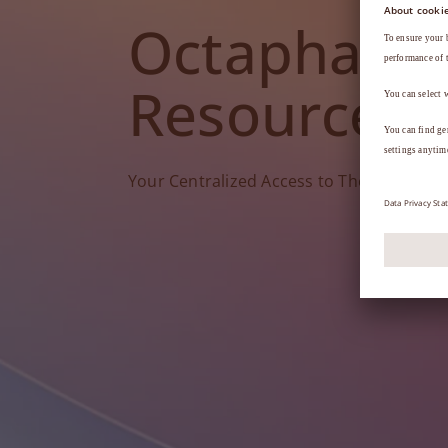
Octapharm
Resources
Your Centralized Access to Therapy Tools