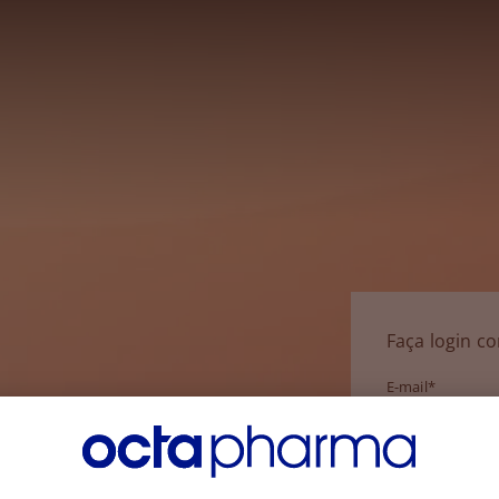
Faça login c
E-mail*
Senha*