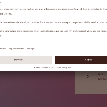
a
.
ESQU
Ainda não é
REGI
MEM