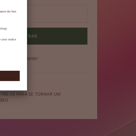
ENTRAR
ECEU SUA SENHA?
 membro?
STRE-SE PARA SE TORNAR UM
BRO