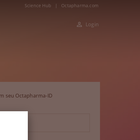
Science Hub
|
Octapharma.com
Login
om seu Octapharma-ID