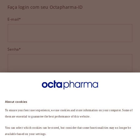
Faça login com seu Octapharma-ID
E-mail*
Senha*
ENTRAR
ESQUECEU SUA SENHA?
Ainda não é membro?