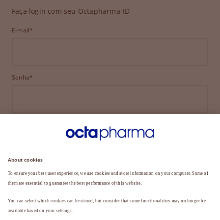
Faça login com seu Octapharma-ID
E-mail*
Senha*
ENTRAR
ESQUECEU SUA SENHA?
Ainda não é membro?