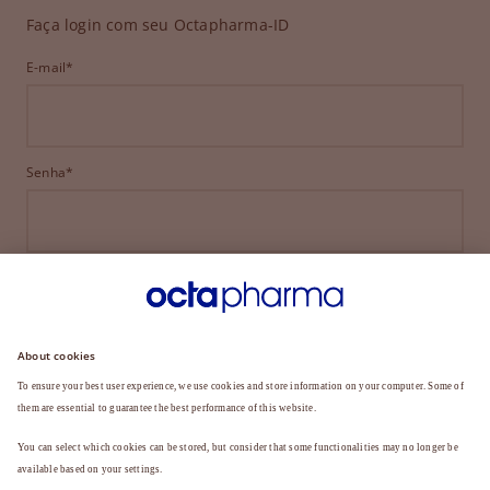
Faça login com seu Octapharma-ID
E-mail*
Senha*
ENTRAR
ESQUECEU SUA SENHA?
Ainda não é membro?