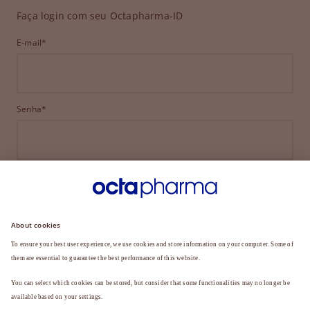
Faça login com seu Octapharma-ID
E-mail*
Senha*
ENTRAR
ESQUECEU SUA SENHA?
Ainda não é membro?