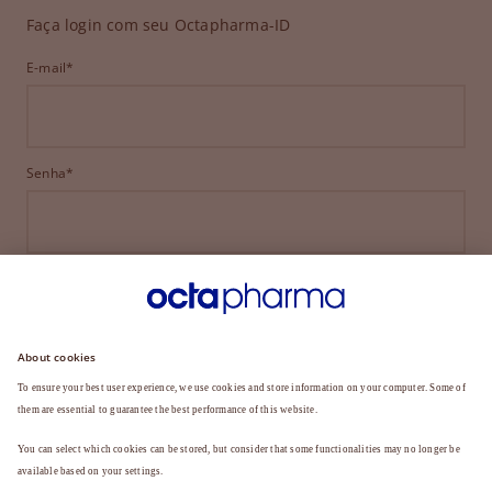
Faça login com seu Octapharma-ID
E-mail*
Senha*
ENTRAR
ESQUECEU SUA SENHA?
Ainda não é membro?