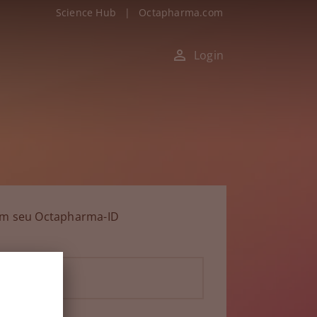
Science Hub
|
Octapharma.com
Login
om seu Octapharma-ID