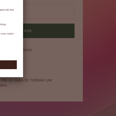
ENTRAR
ECEU SUA SENHA?
 membro?
STRE-SE PARA SE TORNAR UM
BRO