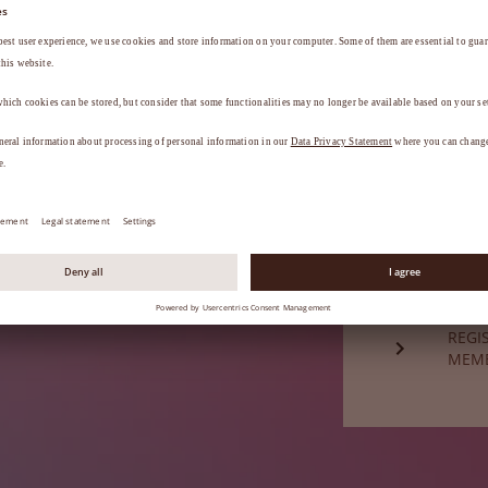
a
.
ESQU
Ainda não é
REGI
MEM