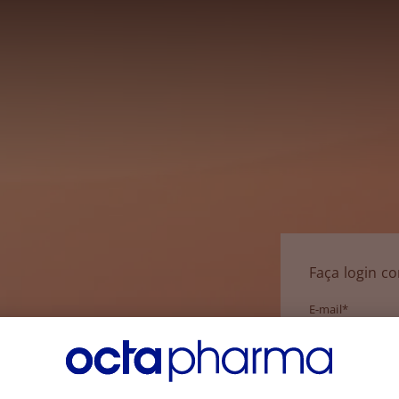
Faça login c
E-mail*
Senha*