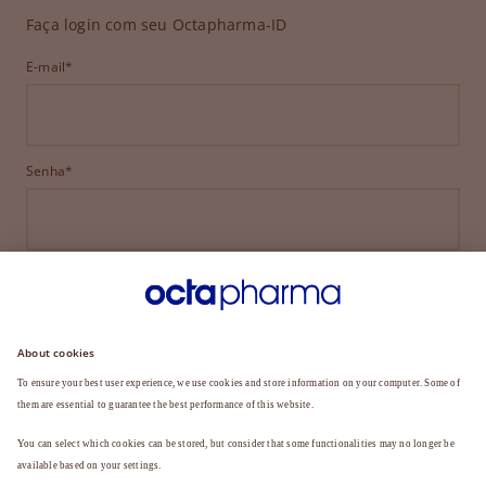
Faça login com seu Octapharma-ID
E-mail*
Senha*
ENTRAR
ESQUECEU SUA SENHA?
Ainda não é membro?