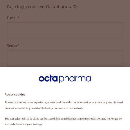
Faça login com seu Octapharma-ID
E-mail*
Senha*
ENTRAR
ESQUECEU SUA SENHA?
Ainda não é membro?