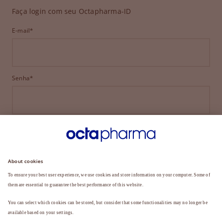
Faça login com seu Octapharma-ID
E-mail*
Senha*
ENTRAR
ESQUECEU SUA SENHA?
Ainda não é membro?