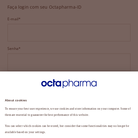
Faça login com seu Octapharma-ID
E-mail*
Senha*
ENTRAR
ESQUECEU SUA SENHA?
Ainda não é membro?