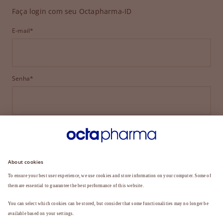
Faça login com seu Octapharma-ID
E-mail*
Senha*
ENTRAR
ESQUECEU SUA SENHA?
Ainda não é membro?