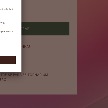
ENTRAR
ECEU SUA SENHA?
 membro?
STRE-SE PARA SE TORNAR UM
BRO