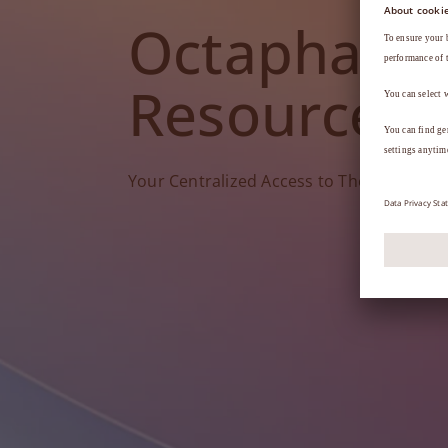
Octapharm
Resources
Your Centralized Access to Therapy Tools