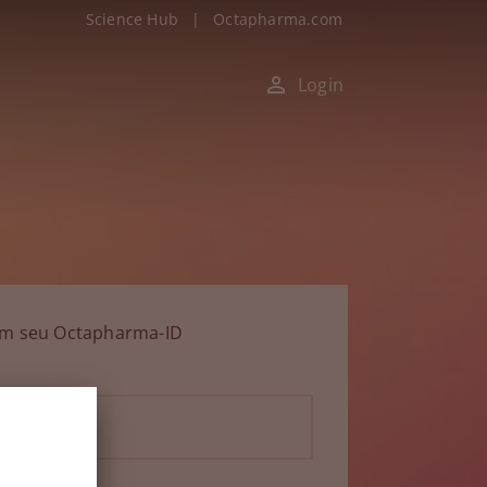
Science Hub
|
Octapharma.com
Login
om seu Octapharma-ID