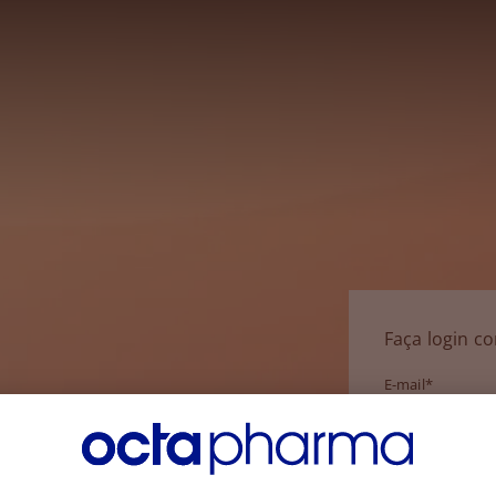
Faça login c
E-mail*
Senha*