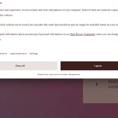
a
.
ESQU
Ainda não é
REGI
MEM