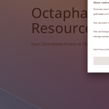
Octapharm
Resources
Your Centralized Access to Therapy Tools