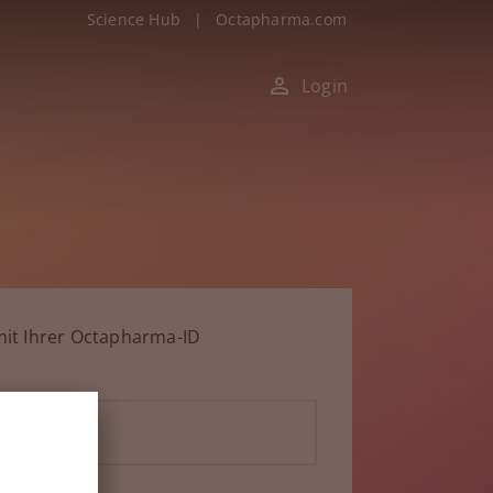
Science Hub
|
Octapharma.com
Login
it Ihrer Octapharma-ID