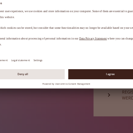
a
.
HABE
Sie sind noch
REGI
WER