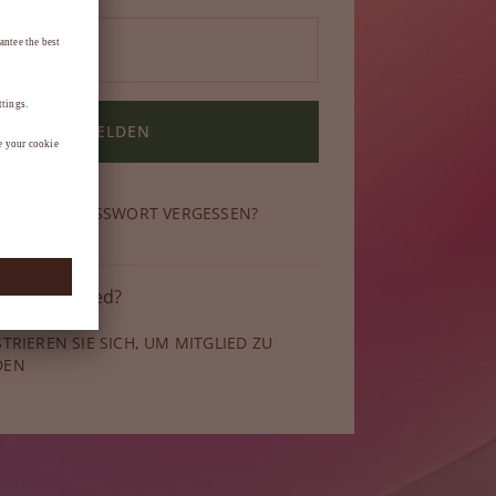
ANMELDEN
N SIE IHR PASSWORT VERGESSEN?
 kein Mitglied?
STRIEREN SIE SICH, UM MITGLIED ZU
DEN