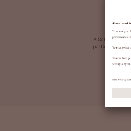
A Octapharma, r
participa de eve
netwo