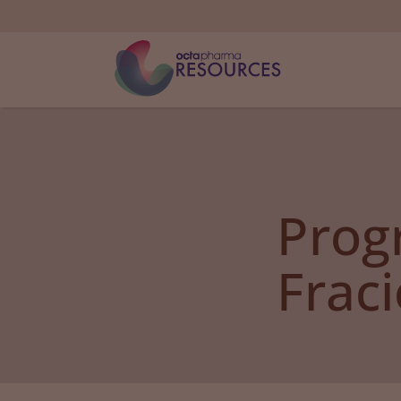
Prog
Frac