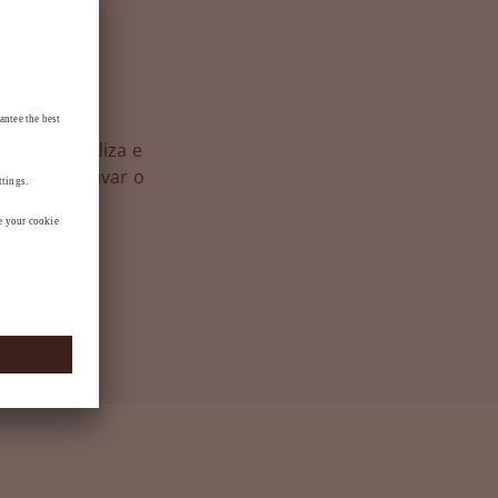
ticas, realiza e
nto, incentivar o
setor.