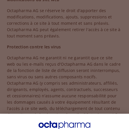
Octapharma AG se réserve le droit d'apporter des
modifications, modifications, ajouts, suppressions et
corrections à ce site à tout moment et sans préavis.
Octapharma AG peut également retirer l'accès à ce site à
tout moment sans préavis.
Protection contre les virus
Octapharma AG ne garantit ni ne garantit que ce site
web ou les e-mails reçus d'Octapharma AG dans le cadre
de la fonction de liste de diffusion seront ininterrompus,
sans virus ou sans autres composants nocifs.
Octapharma AG (y compris ses administrateurs, affiliés,
dirigeants, employés, agents, contractuels, successeurs
et cessionnaires) n'assume aucune responsabilité pour
les dommages causés à votre équipement résultant de
l'accès à ce site web, du téléchargement de tout contenu
de ce site ou de la réception d'emails d'Octapharma AG
dans le cadre de la fonction de liste de diffusion.