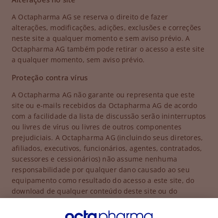
A Octapharma AG se reserva o direito de fazer
alterações, modificações, adições, exclusões e correções
neste site a qualquer momento e sem aviso prévio. A
Octapharma AG também pode retirar o acesso a este site
a qualquer momento, sem aviso prévio.
Proteção contra vírus
A Octapharma AG não garante ou representa que este
site ou e-mails recebidos da Octapharma AG de acordo
com a facilidade da lista de discussão serão ininterruptos
ou livres de vírus ou livres de outros componentes
prejudiciais. A Octapharma AG (incluindo seus diretores,
afiliados, executivos, funcionários, agentes, contratados,
sucessores e cessionários) não assume nenhuma
responsabilidade por qualquer dano causado ao seu
equipamento como resultado do acesso a este site, do
download de qualquer conteúdo deste site ou do
recebimento de e-mails da Octapharma AG de acordo
com o recurso de lista de discussão.