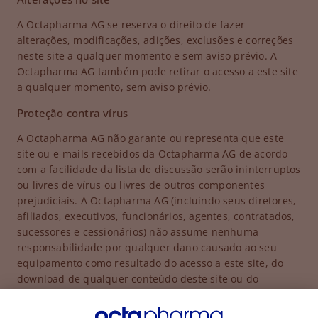
A Octapharma AG se reserva o direito de fazer
alterações, modificações, adições, exclusões e correções
neste site a qualquer momento e sem aviso prévio. A
Octapharma AG também pode retirar o acesso a este site
a qualquer momento, sem aviso prévio.
Proteção contra vírus
A Octapharma AG não garante ou representa que este
site ou e-mails recebidos da Octapharma AG de acordo
com a facilidade da lista de discussão serão ininterruptos
ou livres de vírus ou livres de outros componentes
prejudiciais. A Octapharma AG (incluindo seus diretores,
afiliados, executivos, funcionários, agentes, contratados,
sucessores e cessionários) não assume nenhuma
responsabilidade por qualquer dano causado ao seu
equipamento como resultado do acesso a este site, do
download de qualquer conteúdo deste site ou do
recebimento de e-mails da Octapharma AG de acordo
com o recurso de lista de discussão.