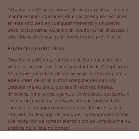
Octapharma AG se reserva el derecho a realizar cambios,
modificaciones, adiciones, eliminaciones y correcciones
en este sitio web en cualquier momento y sin previo
aviso. Octapharma AG también puede retirar el acceso a
este sitio web en cualquier momento sin previo aviso.
Protección contra virus
Octapharma AG no garantiza ni declara que este sitio
web o los correos electrónicos recibidos de Octapharma
AG a través de la lista de correo sean ininterrumpidos o
estén libres de virus u otros componentes dañinos.
Octapharma AG (incluidos sus directores, filiales,
directivos, empleados, agentes, contratistas, sucesores y
cesionarios) no se hace responsable de ningún daño
causado a su equipo como resultado del acceso a este
sitio web, la descarga de cualquier contenido del mismo
o la recepción de correos electrónicos de Octapharma AG
a través de la lista de correo.