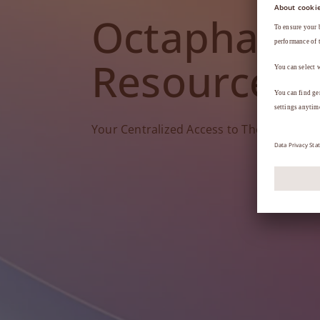
Octapharm
Resources
Your Centralized Access to Therapy Tools