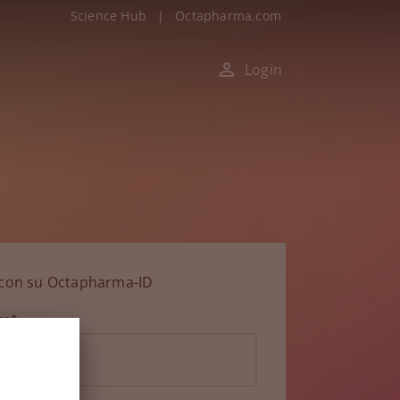
Science Hub
|
Octapharma.com
Login
n con su Octapharma-ID
ico*