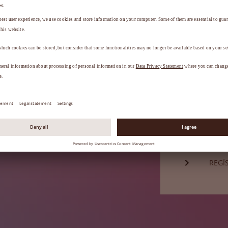
Contraseña*
a
.
¿HA 
¿Aún no es 
REGÍ