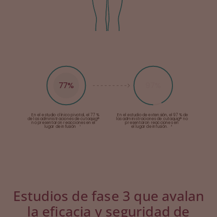
97%
77%
En el estudio clínico pivotal, el 77 %
En el estudio de extensión, el 97 % de
de las administraciones de cutaquig®
las administraciones de cutaquig® no
no presentaron reacciones en el
presentaron reacciones en
¹
lugar de infusión
el lugar de infusión.
³
Estudios de fase 3 que avalan
la eficacia y seguridad de