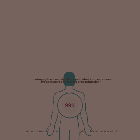
cutaquig® ha demostrado tolerabilidad, con reacciones
¹⁻⁵
leves o moderadas en el lugar de la infusión
99%
¹⁻⁵
Las reacciones fueron casi exclusivamente (>99%) leves o moderadas