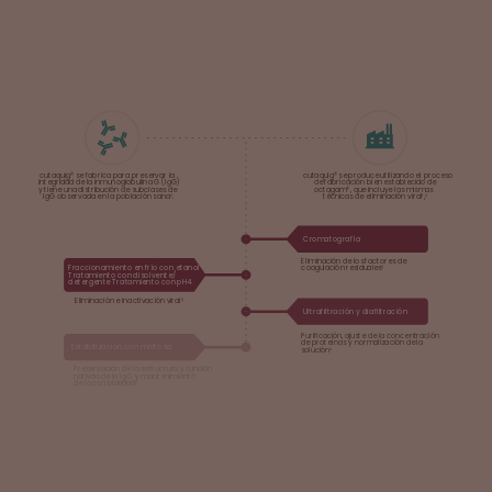
cutaquig® se fabrica para preservar la
cutaquig® se produce utilizando el proceso
integridad de la inmunoglobulina G (IgG)
de fabricación bien establecido de
y tiene una distribución de subclases de
octagam®, que incluye las mismas
IgG observada en la población sana⁶.
técnicas de eliminación viral¹,⁶
Cromatografía
Eliminación de los factores de
Fraccionamiento en frío con etanol
coagulación residuales⁶
Tratamiento con disolvente/
detergente Tratamiento con pH4
Eliminación e inactivación viral⁶
Ultrafiltración y diafiltración
Purificación, ajuste de la concentración
de proteínas y normalización de la
Estabilización con maltosa
solución⁶
Preservación de la estructura y función
nativas de la IgG, y mantenimiento
de la osmolalidad⁶