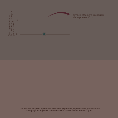
bacterianas graves por
Umbral EMA para la eficacia
Tasa de infecciones
de la prevención
⁶
1.0
persona-año
Los estudios de fase 3
demostraron una tasa de
¹⁻⁵
SBI entre 0 y 0,021-5
0
Un estudio de fase 3 que monitorizaba la seguridad, tolerabilidad y eficacia de
¹
cutaquig® en régimen1 de dosificación modificado demostró que: