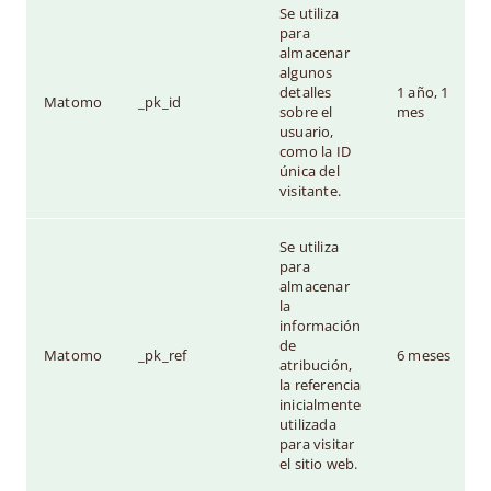
Se utiliza
para
almacenar
algunos
detalles
1 año, 1
Matomo
_pk_id
sobre el
mes
usuario,
como la ID
única del
visitante.
Se utiliza
para
almacenar
la
información
de
Matomo
_pk_ref
6 meses
atribución,
la referencia
inicialmente
utilizada
para visitar
el sitio web.