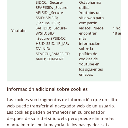
SIDCC; _Secure-
Octapharma
3PAPISID; _Secure-
utiliza
APISID; _Secure-
Youtube, un
SSID; APISID;
sitio web para
_Secure-HSID;
compartir
SAPIDID; _Secure-
vídeos. Puede
1 hora a
Youtube
3PSID; SID;
encontrar
18 años
_Secure-3PSIDCC;
más
HSID; SSID; 1P_JAR;
información
DV; NID;
sobre la
SEARCH_SAMESITE;
política de
ANID; CONSENT
cookies de
Youtube en
los siguientes
enlaces.
Información adicional sobre cookies
Las cookies son fragmentos de información que un sitio
web puede transferir al navegador web de un usuario.
Las cookies pueden permanecer en su ordenador
después de salir del sitio web, pero puede eliminarlas
manualmente con la mayoría de los navegadores. La