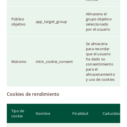
Almacena el
Público
grupo objetivo
app_target_group
1
objetivo
seleccionado
por el usuario
Se almacena
para recordar
que el usuario
ha dado su
Matomo
mtm_cookie_consent
3
consentimiento
para el
almacenamiento
y uso de cookies
Cookies de rendimiento
Tipo de
Nombre
Finalidad
Caducidad
cookie