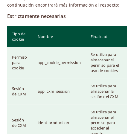
continuación encontrará más información al respecto:
Estrictamente necesarias
Tipo de
Nombre
Finalidad
C
cookie
Se utiliza para
Permiso
almacenar el
para
app_cookie_permission
1
permiso para el
cookie
uso de cookies
Se utiliza para
Sesión
app_cxm_session
almacenar la
1
de CXM
sesión del CXM
Se utiliza para
almacenar el
Sesión
ident-production
permiso para
1
de CXM
acceder al
evento