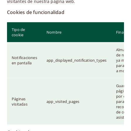
visitantes de nuestra página web.
Cookies de funcionalidad
Tipo de
Nombre
Finalida
cookie
Almacen
de notif
Notificaciones
app_displayed_notification_types
ya most
en pantalla
para no 
a mostra
Guarda 
páginas 
por el u
Páginas
app_visited_pages
para mej
visitadas
recomen
de cont
asistent